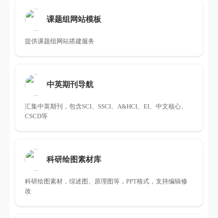
课题组网站模板
提供课题组网站搭建服务
中英期刊导航
汇集中英期刊，包含SCI、SSCI、A&HCI、EI、中文核心、
CSCD等
科研绘图素材库
科研绘图素材，综述图、原理图等，PPT格式，支持编辑修
改