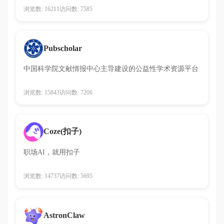
浏览数: 16211
访问数: 7585
Pubscholar
中国科学院文献情报中心主导建设的公益性学术资源平台
浏览数: 15843
访问数: 7206
Coze(扣子)
职场AI，就用扣子
浏览数: 14737
访问数: 5695
AstronClaw