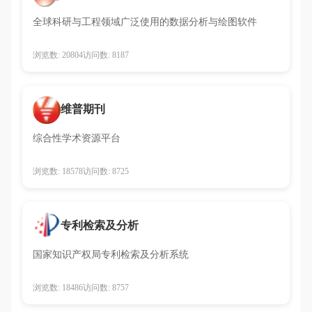
全球科研与工程领域广泛使用的数据分析与绘图软件
浏览数: 20804
访问数: 8187
维普期刊
综合性学术资源平台
浏览数: 18578
访问数: 8725
专利检索及分析
国家知识产权局专利检索及分析系统
浏览数: 18486
访问数: 8757