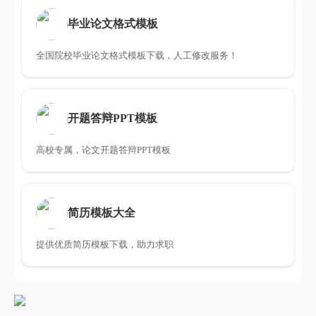
毕业论文格式模板
全国院校毕业论文格式模板下载，人工修改服务！
开题答辩PPT模板
高校专属，论文开题答辩PPT模板
简历模板大全
提供优质简历模板下载，助力求职