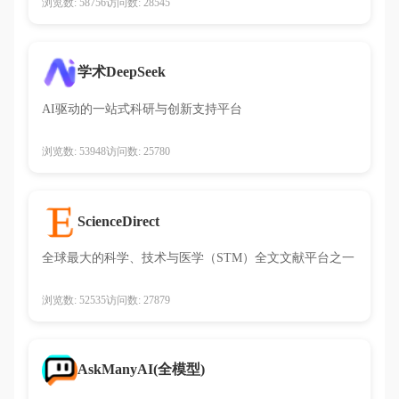
浏览数: 58756
访问数: 28545
学术DeepSeek
AI驱动的一站式科研与创新支持平台
浏览数: 53948
访问数: 25780
ScienceDirect
全球最大的科学、技术与医学（STM）全文文献平台之一
浏览数: 52535
访问数: 27879
AskManyAI(全模型)