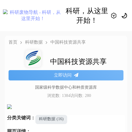
科研，从这里
开始！
首页
科研数据
中国科技资源共享
中国科技资源共享
立即访问
国家级科学数据中心和种质资源库
浏览数: 1384
访问数: 280
分类关键词：
科研数据 (16)
网页详情：