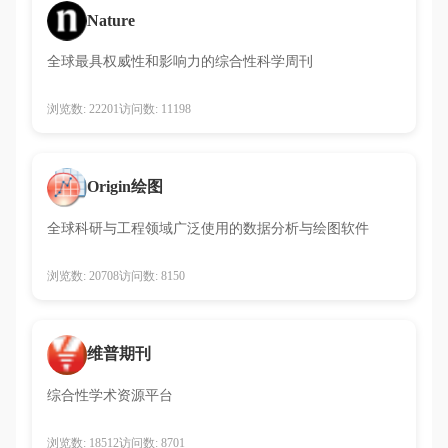
Nature
全球最具权威性和影响力的综合性科学周刊
浏览数: 22201
访问数: 11198
Origin绘图
全球科研与工程领域广泛使用的数据分析与绘图软件
浏览数: 20708
访问数: 8150
维普期刊
综合性学术资源平台
浏览数: 18512
访问数: 8701