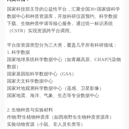
国家科技部主导的公益性平台，汇聚全国30+国家级科学
数据中心和种质资源库，开放科研仪器预约、科学数据
下载、生物种质申请等核心服务。通过统一标识系统
（CSTR）实现资源跨平台调用。
平台按资源类型分为三大类，覆盖几乎所有科研领域：
1. 科学数据
国家地球系统科学数据中心（如青藏高原、CHAP污染物
数据）
国家基因组科学数据中心（GSA）
国家天文科学数据中心
国家对地观测科学数据中心（遥感、卫星影像）
国家地震、海洋、气象、生态等专业数据中心
2. 生物种质与实验材料
作物/野生植物种质库（如西南野生生物种质资源库）
实验动物资源（小鼠、非人灵长类等）