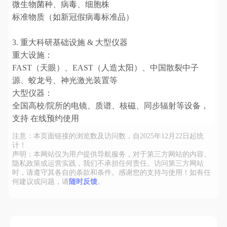
微生物菌种、病毒、细胞株
标准物质（如新冠假病毒标准品）
3. 重大科研基础设施 & 大型仪器
重大设施：
FAST（天眼）、EAST（人造太阳）、中国散裂中子
源、蛟龙号、神光激光装置等
大型仪器：
全国高校/院所的电镜、质谱、核磁、同步辐射等设备，
支持 在线预约使用
注意：本页面链接的浏览数及访问数，自2025年12月22日起统
计！
声明：本网站仅为用户提供导航服务，对于第三方网站的内容、
隐私政策或运营实践，我们不承担任何责任。访问第三方网站
时，请遵守其各自的条款和条件。感谢您的支持与使用！如有任
何建议或问题，请
随时反馈
。