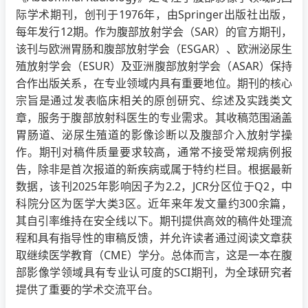
际学术期刊，创刊于1976年，由Springer出版社出版，
每年发行12期。作为腹部放射学会（SAR）的官方期刊，
该刊与欧洲胃肠和腹部放射学会（ESGAR）、欧洲泌尿生
殖放射学会（ESUR）及亚洲腹部放射学会（ASAR）保持
合作出版关系，在专业领域内具有重要地位。期刊的核心
宗旨是通过发表临床相关的原创研究、综述及实践类文
章，服务于腹部放射科医生的专业需求。其收稿范围涵盖
胃肠道、泌尿生殖道的影像诊断以及腹部介入放射学操
作。期刊对稿件质量要求较高，通常不接受常规病例报
告，除非是首次报道的新疾病或属于特约栏目。根据最新
数据，该刊2025年影响因子为2.2，JCR分区位于Q2，中
科院分区为医学大类3区。近年来年发文量约300余篇，
其自引率维持在安全线以下。期刊提供高效的稿件处理流
程和具有指导性的审稿反馈，并允许读者通过阅读文章获
取继续医学教育（CME）学分。总体而言，这是一本在腹
部影像学领域具有专业认可度的SCI期刊，为全球研究者
提供了重要的学术交流平台。