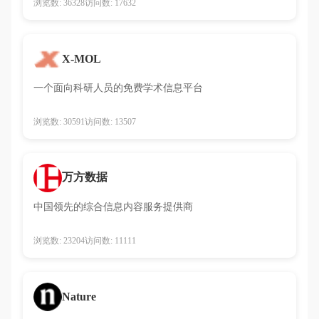
浏览数: 36328
访问数: 17632
X-MOL
一个面向科研人员的免费学术信息平台
浏览数: 30591
访问数: 13507
万方数据
中国领先的综合信息内容服务提供商
浏览数: 23204
访问数: 11111
Nature