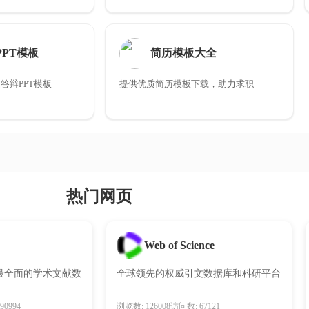
PT模板
简历模板大全
答辩PPT模板
提供优质简历模板下载，助力求职
热门网页
Web of Science
最全面的学术文献数
全球领先的权威引文数据库和科研平台
90994
浏览数: 126008
访问数: 67121