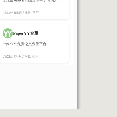
全球最负盛名的综合性科学周刊之一
浏览数: 16185
访问数: 7577
PaperYY查重
PaperYY 免费论文查重平台
浏览数: 13549
访问数: 6284