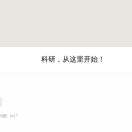
科研，从这里开始！
数: 1617