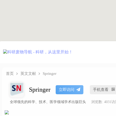
首页
英文文献
Springer
Springer
立即访问
手机查看
全球领先的科学、技术、医学领域学术出版巨头
浏览数: 4031
访问