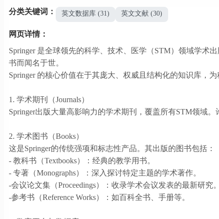
分类关键词：
英文数据库 (31)
英文文献 (30)
网页详情：
Springer 是全球领先的科学、技术、医学（STM）领
书而闻名于世。
Springer 的核心价值在于其庞大、权威且结构化的知识库
1. 学术期刊（Journals）
Springer出版大量高影响力的学术期刊，覆盖所有STM
2. 学术图书（Books）
这是Springer的传统强项和标志性产品。其出版的图书包括：
- 教科书（Textbooks）：经典的教学用书。
- 专著（Monographs）：深入探讨特定主题的学术著作。
-会议论文集（Proceedings）：收录学术会议发表的最新研究
-参考书（Reference Works）：如百科全书、手册等。