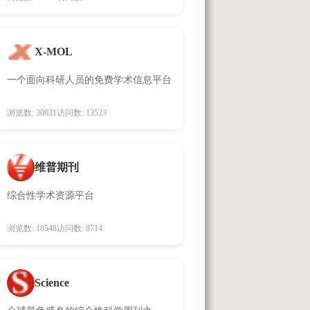
X-MOL
一个面向科研人员的免费学术信息平台
浏览数: 30631
访问数: 13523
维普期刊
综合性学术资源平台
浏览数: 18548
访问数: 8714
Science