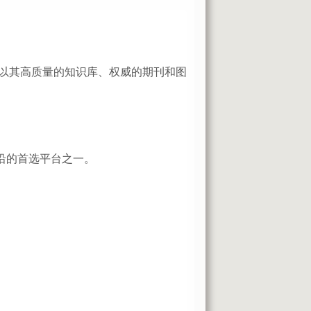
团，以其高质量的知识库、权威的期刊和图
前沿的首选平台之一。