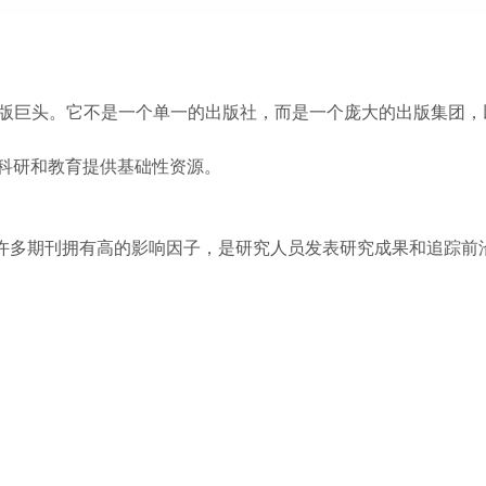
域学术出版巨头。它不是一个单一的出版社，而是一个庞大的出版集
，为科研和教育提供基础性资源。
领域。许多期刊拥有高的影响因子，是研究人员发表研究成果和追踪
。