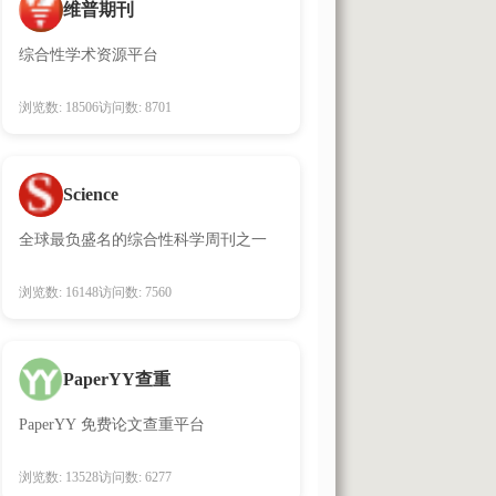
维普期刊
综合性学术资源平台
浏览数: 18506
访问数: 8701
Science
全球最负盛名的综合性科学周刊之一
浏览数: 16148
访问数: 7560
PaperYY查重
PaperYY 免费论文查重平台
浏览数: 13528
访问数: 6277