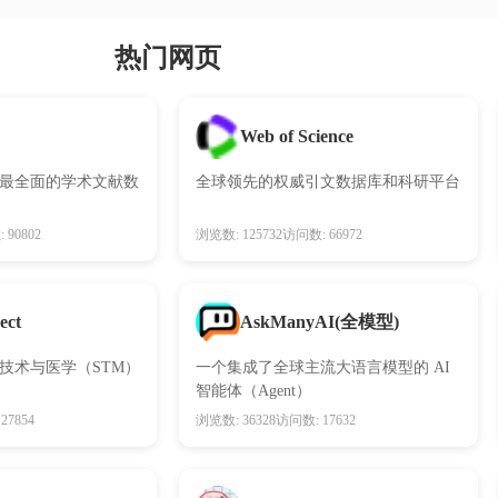
热门网页
Web of Science
最全面的学术文献数
全球领先的权威引文数据库和科研平台
 90802
浏览数: 125732
访问数: 66972
AskManyAI(全模型)
ect
技术与医学（STM）
一个集成了全球主流大语言模型的 AI
智能体（Agent）
27854
浏览数: 36328
访问数: 17632