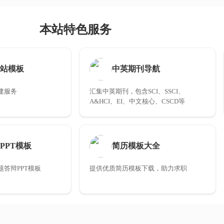
本站特色服务
站模板
中英期刊导航
建服务
汇集中英期刊，包含SCI、SSCI、
A&HCI、EI、中文核心、CSCD等
PPT模板
简历模板大全
答辩PPT模板
提供优质简历模板下载，助力求职