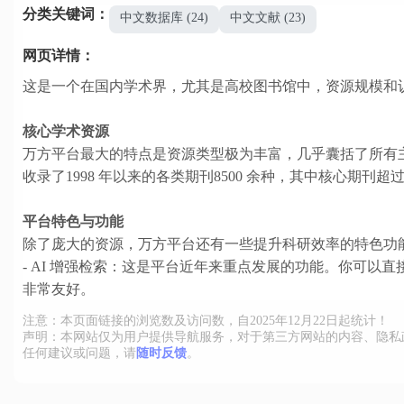
分类关键词：
中文数据库 (24)
中文文献 (23)
网页详情：
这是一个在国内学术界，尤其是高校图书馆中，资源规模和
核心学术资源
万方平台最大的特点是资源类型极为丰富，几乎囊括了所有
收录了1998 年以来的各类期刊8500 余种，其中核心期刊
平台特色与功能
除了庞大的资源，万方平台还有一些提升科研效率的特色功
- AI 增强检索：这是平台近年来重点发展的功能。你可
非常友好。
注意：本页面链接的浏览数及访问数，自2025年12月22日起统计！
声明：本网站仅为用户提供导航服务，对于第三方网站的内容、隐私
任何建议或问题，请
随时反馈
。