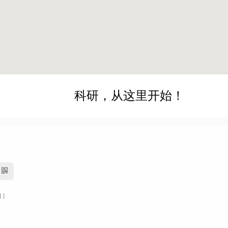
科研，从这里开始！
11